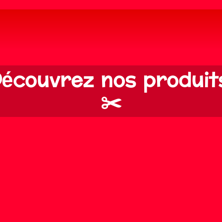
écouvrez nos produit
✂️