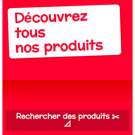
Découvrez
tous
nos produits
Rechercher des produits ✂️
📐